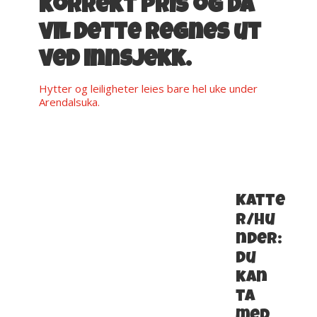
korrekt pris og da
vil dette regnes ut
ved innsjekk.
Hytter og leiligheter leies bare hel uke under
Arendalsuka.
Katte
r/hu
nder:
du
kan
ta
med