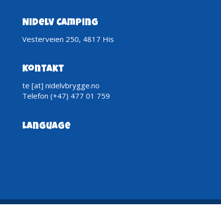
Nidelv Camping
Vesterveien 250, 4817 His
Kontakt
te [at] nidelvbrygge.no
Telefon (+47) 477 01 759
Language
Copyright © Nidelv Restaurant og Camping AS |
Nettstedet driftes av
All In Drift AS
.