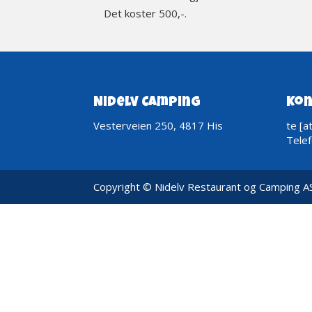
Det koster 500,-.
Nidelv Camping
Kon
Vesterveien 250, 4817 His
te [a
Tele
Copyright © Nidelv Restaurant og Camping AS