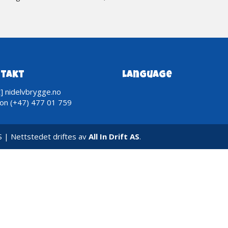
takt
Language
t] nidelvbrygge.no
fon (+47) 477 01 759
 | Nettstedet driftes av
All In Drift AS
.