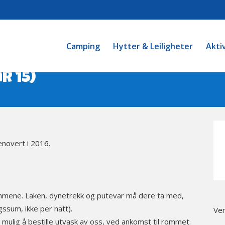
Camping
Hytter & Leiligheter
Akti
r 15)
enovert i 2016.
ommene. Laken, dynetrekk og putevar må dere ta med,
gssum, ikke per natt).
Ven
ulig å bestille utvask av oss, ved ankomst til rommet.