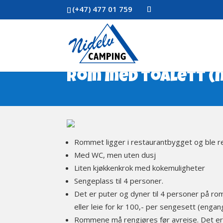
(+47) 477 01 759
Rom med toalett (n
Rommet ligger i restaurantbygget og ble r
Med WC, men uten dusj
Liten kjøkkenkrok med kokemuligheter
Sengeplass til 4 personer.
Det er puter og dyner til 4 personer på r
eller leie for kr 100,- per sengesett (engan
Rommene må rengjøres før avreise. Det er m