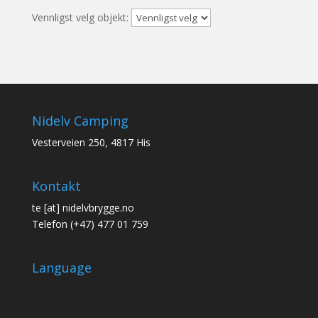
Vennligst velg objekt:
Nidelv Camping
Vesterveien 250, 4817 His
Kontakt
te [at] nidelvbrygge.no
Telefon (+47) 477 01 759
Language