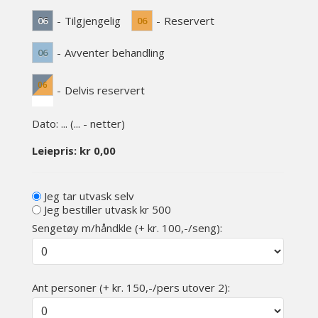
-
Tilgjengelig
-
Reservert
06
06
-
Avventer behandling
06
06
-
Delvis reservert
Dato:
...
(
...
- netter)
Leiepris:
kr
0,00
Jeg tar utvask selv
Jeg bestiller utvask kr 500
Sengetøy m/håndkle (+ kr. 100,-/seng):
Ant personer (+ kr. 150,-/pers utover 2):