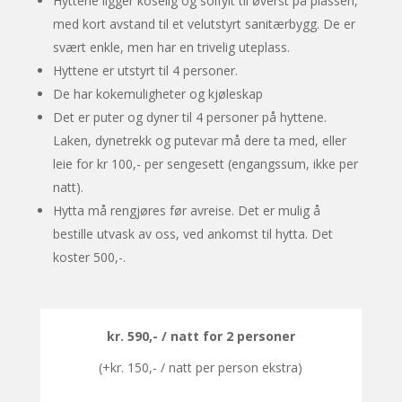
Hyttene ligger koselig og solfylt til øverst på plassen,
med kort avstand til et velutstyrt sanitærbygg. De er
svært enkle, men har en trivelig uteplass.
Hyttene er utstyrt til 4 personer.
De har kokemuligheter og kjøleskap
Det er puter og dyner til 4 personer på hyttene.
Laken, dynetrekk og putevar må dere ta med, eller
leie for kr 100,- per sengesett (engangssum, ikke per
natt).
Hytta må rengjøres før avreise. Det er mulig å
bestille utvask av oss, ved ankomst til hytta. Det
koster 500,-.
kr. 590,- / natt for 2 personer
(+kr. 150,- / natt per person ekstra)